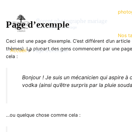
Aller
au
photo
contenu
florent photographe mariage
Page d’exemple
sur le chemin du mariage
Nos ta
Ceci est une page d’exemple. C’est différent d’un article
thèmes). La plupart des gens commencent par une page «
Accueil
Page d’exemple
cela :
Bonjour ! Je suis un mécanicien qui aspire à de
vodka (ainsi qu’être surpris par la pluie soud
…ou quelque chose comme cela :